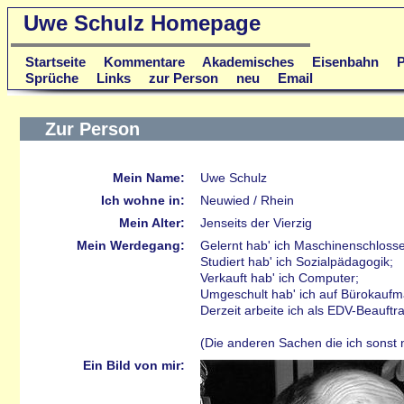
Uwe Schulz Homepage
Startseite
Kommentare
Akademisches
Eisenbahn
P
Sprüche
Links
zur Person
neu
Email
Zur Person
Mein Name:
Uwe Schulz
Ich wohne in:
Neuwied / Rhein
Mein Alter:
Jenseits der Vierzig
Mein Werdegang:
Gelernt hab' ich Maschinenschlosse
Studiert hab' ich Sozialpädagogik;
Verkauft hab' ich Computer;
Umgeschult hab' ich auf Bürokaufm
Derzeit arbeite ich als EDV-Beauft
(Die anderen Sachen die ich sonst 
Ein Bild von mir: