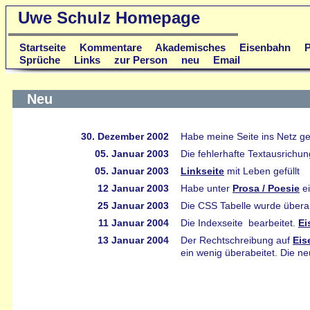
Uwe Schulz Homepage
Startseite
Kommentare
Akademisches
Eisenbahn
P
Sprüche
Links
zur Person
neu
Email
Neu
30. Dezember 2002
Habe meine Seite ins Netz ges
05. Januar 2003
Die fehlerhafte Textausrichu
05. Januar 2003
Linkseite
mit Leben gefüllt
12 Januar 2003
Habe unter
Prosa / Poesie
ei
25 Januar 2003
Die CSS Tabelle wurde überar
11 Januar 2004
Die Indexseite bearbeitet.
Ei
13 Januar 2004
Der Rechtschreibung auf
Eis
ein wenig überabeitet. Die ne